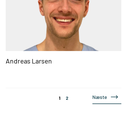
Andreas Larsen
Navigation
Næste
1
2
til
indlæg