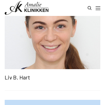
Gå
Kontakt
til
toggle
indhold
search
Liv B. Hart