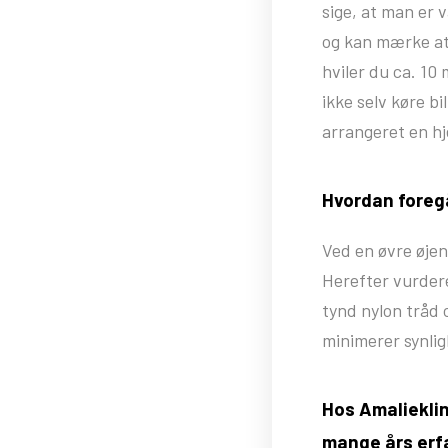
sige, at man er 
og kan mærke at 
hviler du ca. 10
ikke selv køre b
arrangeret en h
Hvordan foreg
Ved en øvre øje
Herefter vurdere
tynd nylon tråd 
minimerer synlig
Hos Amalieklin
mange års erfa