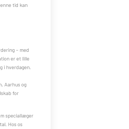
Denne tid kan
urdering – med
on er et lille
ng i hverdagen.
n, Aarhus og
lskab for
som speciallæger
tal. Hos os