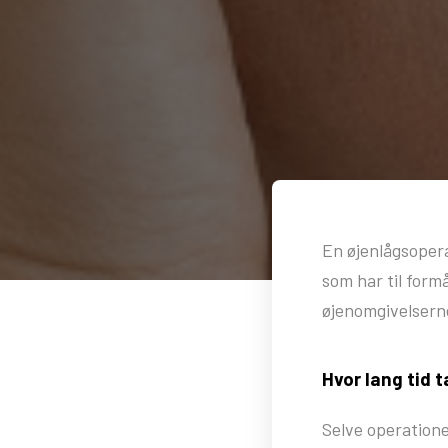
En øjenlågsopera
som har til form
øjenomgivelserne
Hvor lang tid 
Selve operatione