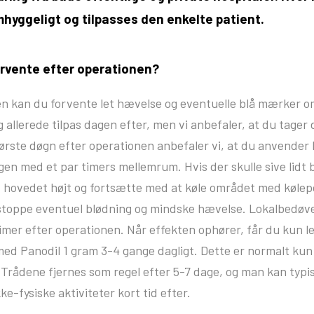
yggeligt og tilpasses den enkelte patient.
orvente efter operationen?
en kan du forvente let hævelse og eventuelle blå mærker o
ig allerede tilpas dagen efter, men vi anbefaler, at du tager d
første døgn efter operationen anbefaler vi, at du anvender 
en med et par timers mellemrum. Hvis der skulle sive lidt b
d hovedet højt og fortsætte med at køle området med kølep
stoppe eventuel blødning og mindske hævelse. Lokalbedøve
timer efter operationen. Når effekten ophører, får du kun l
ed Panodil 1 gram 3-4 gange dagligt. Dette er normalt kun
 Trådene fjernes som regel efter 5-7 dage, og man kan typi
kke-fysiske aktiviteter kort tid efter.