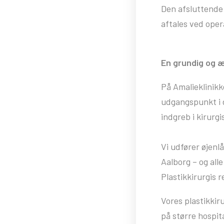
Den afsluttende 
aftales ved oper
En grundig og æ
På Amalieklinikk
udgangspunkt i d
indgreb i kirurg
Vi udfører øjenl
Aalborg – og all
Plastikkirurgis r
Vores plastikkir
på større hospit