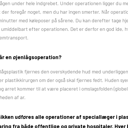
vågen under hele indgrebet. Under operationen ligger du m
der foregår noget, men du har ingen smerter. Når operatio
 minutter med køleposer på sårene. Du kan derefter tage h
il umiddelbart efter operationen. Det er derfor en god ide, h
jemtransport.
år en øjenlågsoperation?
nlågsplastik fjernes den overskydende hud med underligge
r plastikkirurgen om der også skal fjernes fedt. Huden sy
og arret kommer til at være placeret i omslagsfolden (globeli
heden af ar.
ikken udføres alle operationer af speciallæger i pla
ring fra både offentlige og private hospitaler. Hver