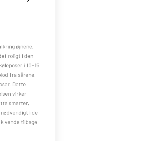
mkring øjnene.
et roligt i den
køleposer i 10–15
lod fra sårene,
oser. Dette
lsen virker
ette smerter,
 nødvendigt i de
sk vende tilbage