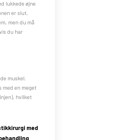
ed lukkede øjne
nen er slut,
jem, men du må
vis du har
nde muskel.
es med en meget
njen), hvilket
stikkirurgi med
 behandling