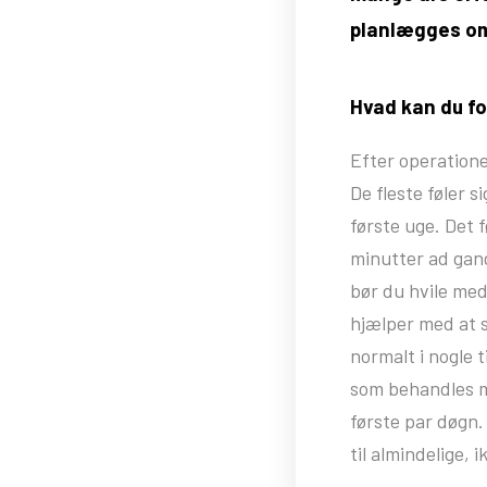
planlægges omh
Hvad kan du f
Efter operation
De fleste føler s
første uge. Det 
minutter ad gang
bør du hvile me
hjælper med at 
normalt i nogle 
som behandles m
første par døgn.
til almindelige, i