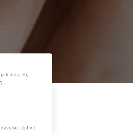
gisk indgreb,
å
døvelse. Det vil