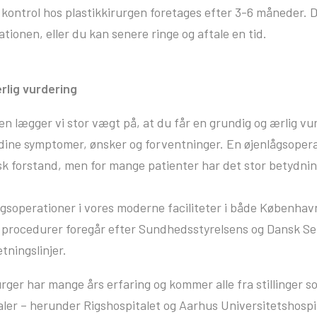
kontrol hos plastikkirurgen foretages efter 3-6 måneder. 
ationen, eller du kan senere ringe og aftale en tid.
rlig vurdering
en lægger vi stor vægt på, at du får en grundig og ærlig v
ine symptomer, ønsker og forventninger. En øjenlågsoperati
isk forstand, men for mange patienter har det stor betydni
ågsoperationer i vores moderne faciliteter i både Københav
e procedurer foregår efter Sundhedsstyrelsens og Dansk Se
etningslinjer.
urger har mange års erfaring og kommer alle fra stillinger 
aler – herunder Rigshospitalet og Aarhus Universitetshospi