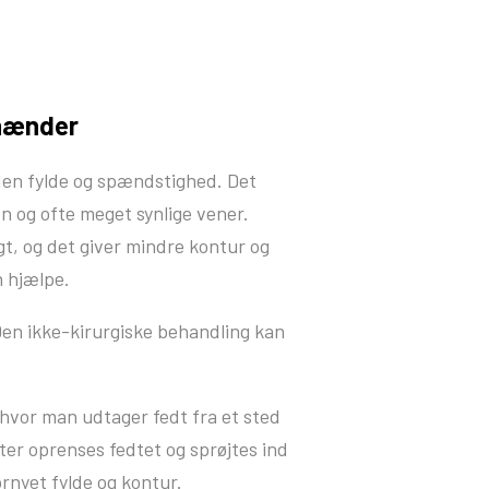
 hænder
den fylde og spændstighed. Det
 og ofte meget synlige vener.
gt, og det giver mindre kontur og
n hjælpe.
en ikke-kirurgiske behandling kan
 hvor man udtager fedt fra et sted
ter oprenses fedtet og sprøjtes ind
rnyet fylde og kontur.