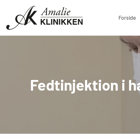
Gå
til
Forside
indhold
Fedtinjektion i 