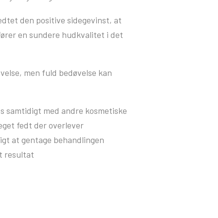
dtet den positive sidegevinst, at
rer en sundere hudkvalitet i det
øvelse, men fuld bedøvelse kan
es samtidigt med andre kosmetiske
eget fedt der overlever
digt at gentage behandlingen
t resultat