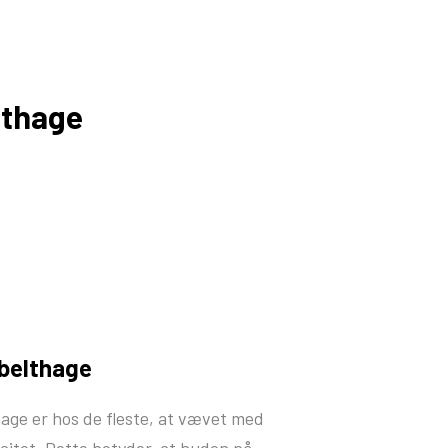
lthage
belthage
hage er hos de fleste, at vævet med
icitet. Dette betyder, at huden på