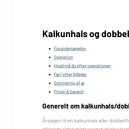
Kalkunhals og dobbe
Forundersøgelse
Operation
Hvad må du efter operationen
Før/ efter billeder
Optimering af ar
Priser & Garanti
Generelt om kalkunhals/dob
Årsagen til en kalkunhals eller dobbelt
stigende alder mister noget af sin elast