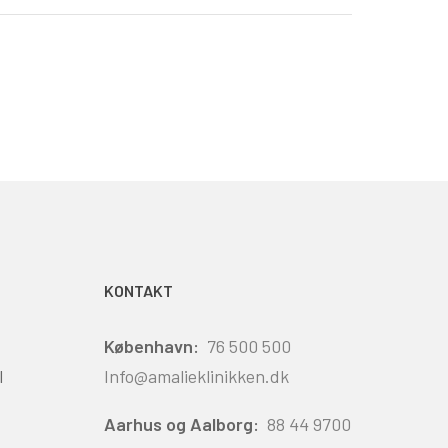
KONTAKT
København:
76 500 500
l
Info@amalieklinikken.dk
Aarhus og Aalborg:
88 44 9700