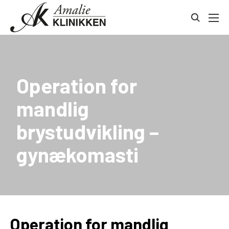
Gå
Kontakt
til
toggle
indhold
search
Operation for
mandlig
brystudvikling –
gynækomasti
Operation for mandlig