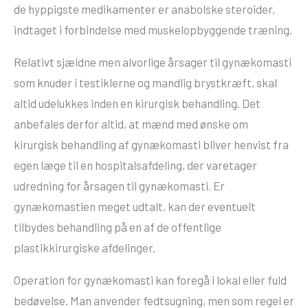
de hyppigste medikamenter er anabolske steroider,
indtaget i forbindelse med muskelopbyggende træning.
Relativt sjældne men alvorlige årsager til gynækomasti
som knuder i testiklerne og mandlig brystkræft, skal
altid udelukkes inden en kirurgisk behandling. Det
anbefales derfor altid, at mænd med ønske om
kirurgisk behandling af gynækomasti bliver henvist fra
egen læge til en hospitalsafdeling, der varetager
udredning for årsagen til gynækomasti. Er
gynækomastien meget udtalt, kan der eventuelt
tilbydes behandling på en af de offentlige
plastikkirurgiske afdelinger.
Operation for gynækomasti kan foregå i lokal eller fuld
bedøvelse. Man anvender fedtsugning, men som regel er