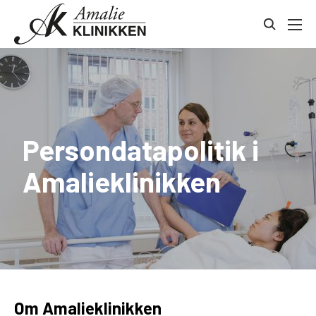
Gå
Kontakt
til
toggle
indhold
search
Persondatapolitik i
Amalieklinikken
Om Amalieklinikken