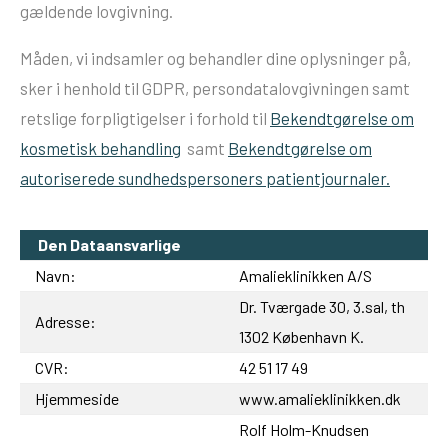
gældende lovgivning.
Måden, vi indsamler og behandler dine oplysninger på,
sker i henhold til GDPR, persondatalovgivningen samt
retslige forpligtigelser i forhold til
Bekendtgørelse om
kosmetisk behandling
samt
Bekendtgørelse om
autoriserede sundhedspersoners patientjournaler.
Den Dataansvarlige
Navn:
Amalieklinikken A/S
Dr. Tværgade 30, 3.sal, th
Adresse:
1302 København K.
CVR:
42 51 17 49
Hjemmeside
www.amalieklinikken.dk
Rolf Holm-Knudsen