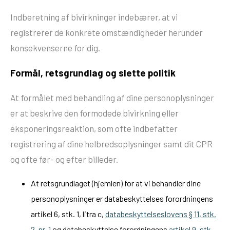
Indberetning af bivirkninger indebærer, at vi
registrerer de konkrete omstændigheder herunder
konsekvenserne for dig.
Formål, retsgrundlag og slette politik
At formålet med behandling af dine personoplysninger
er at beskrive den formodede bivirkning eller
eksponeringsreaktion, som ofte indbefatter
registrering af dine helbredsoplysninger samt dit CPR
og ofte før- og efter billeder.
At retsgrundlaget (hjemlen) for at vi behandler dine
personoplysninger er databeskyttelses forordningens
artikel 6, stk. 1, litra c,
databeskyttelseslovens § 11, stk.
2, nr. 1
og databeskyttelse forordningens
artikel 9, stk.