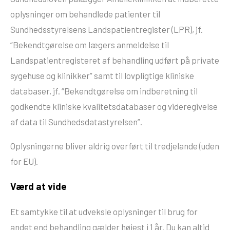
oplysninger om behandlede patienter til
Sundhedsstyrelsens Landspatientregister (LPR), jf.
“Bekendtgørelse om lægers anmeldelse til
Landspatientregisteret af behandling udført på private
sygehuse og klinikker” samt til lovpligtige kliniske
databaser, jf. “Bekendtgørelse om indberetning til
godkendte kliniske kvalitetsdatabaser og videregivelse
af data til Sundhedsdatastyrelsen”.
Oplysningerne bliver aldrig overført til tredjelande (uden
for EU).
Værd at vide
Et samtykke til at udveksle oplysninger til brug for
andet end behandling gælder højest i 1 år. Du kan altid