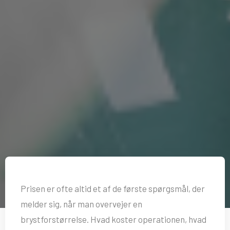
Prisen er ofte altid et af de første spørgsmål, der
melder sig, når man overvejer en
brystforstørrelse. Hvad koster operationen, hvad