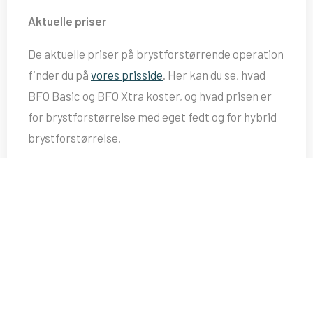
Aktuelle priser
De aktuelle priser på brystforstørrende operation
finder du på
vores prisside
. Her kan du se, hvad
BFO Basic og BFO Xtra koster, og hvad prisen er
for brystforstørrelse med eget fedt og for hybrid
brystforstørrelse.
Praktiske forhold inden operationen
Er du over 35 år, anbefaler vi, at du får foretaget
en mammografi inden en brystforstørrende
operation. Har du allerede fået en, bør den højst
være 12 måneder gammel.
Book en forundersøgelse