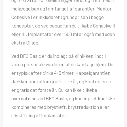
og BFO Xtra. Forskellen ligger først og fremmest i
indlæggelsen og i omfanget af garantier. Mentor
Cohesive I er inkluderet i grundprisen i begge
koncepter, og ved begge kan du tilkøbe Cohesive II
eller III. Implantater over 500 ml er også med uden
ekstra tillæg.
Ved BFO Basic er du indlagt på klinikken, indtil
vores personale vurderer, at du kan tage hjem. Det
er typisk efter cirka 4-5 timer. Kapselgarantien
dækker operation gratis i tre år, og kontrollerne
er gratis det første år. Du kan ikke tilkøbe
overnatning ved BFO Basic, og konceptet kan ikke
kombineres med brystløft, brystreduktion eller
udskiftning af implantater.