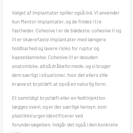
Valget af implantater spiller også ind. Vi anvender
kun Mentor implantater, og de findes i tre
fastheder. Cohesive I er de blødeste, cohesive II og
III er skærefaste implantater med længere
holdbarhed og lavere risiko for ruptur og
kapseldannelse. Cohesive III er desuden
anatomiske, altså dråbeformede, og vi bruger
dem særligt i situationer, hvor det ellers ville
kræve et brystløft at opnå en naturlig form.
Et samtidigt brystløft eller en fedtinjektion
lægges oveni, og er der særlige hensyn, som
plastikkirurgen identificerer ved
forundersøgelsen, indgår det også i den konkrete