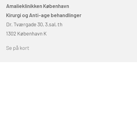
Amalieklinikken København
Kirurgi og Anti-age behandlinger
Dr. Tværgade 30, 3.sal, th
1302 København K
Se på kort
FIND VEJ AARHUS
Amalieklinikken Aarhus
Kirurgi og Anti-age behandlinger
Søndergade 44, 1. sal
8000 Århus C
Se på kort