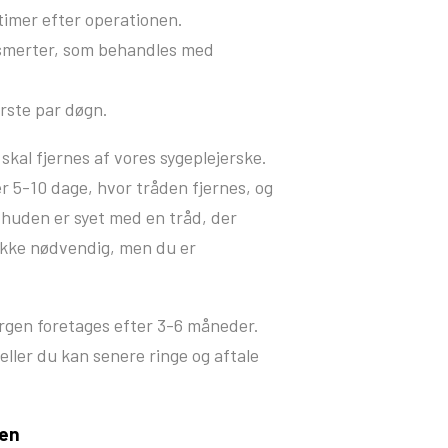
timer efter operationen.
e smerter, som behandles med
rste par døgn.
kal fjernes af vores sygeplejerske.
er 5-10 dage, hvor tråden fjernes, og
is huden er syet med en tråd, der
l ikke nødvendig, men du er
urgen foretages efter 3-6 måneder.
eller du kan senere ringe og aftale
nen