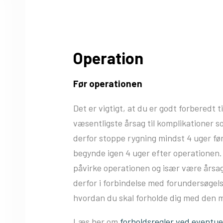
Operation
Før operationen
Det er vigtigt, at du er godt forberedt 
væsentligste årsag til komplikationer s
derfor stoppe rygning mindst 4 uger før
begynde igen 4 uger efter operationen. 
påvirke operationen og især være årsag 
derfor i forbindelse med forundersøgel
hvordan du skal forholde dig med den m
Læs her om
forholdsregler ved eventuel