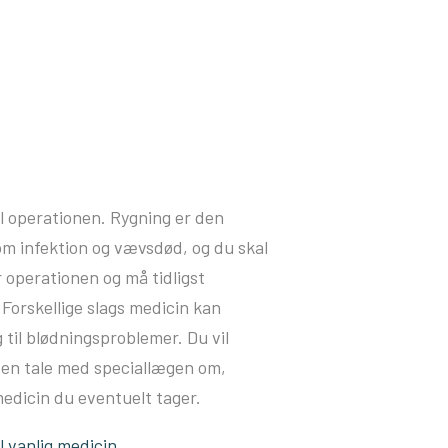
til operationen. Rygning er den
om infektion og vævsdød, og du skal
 operationen og må tidligst
Forskellige slags medicin kan
til blødningsproblemer. Du vil
sen tale med speciallægen om,
edicin du eventuelt tager.
 vanlig medicin.