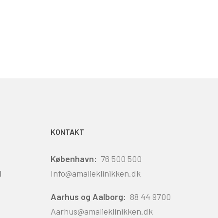
KONTAKT
København:
76 500 500
l
Info@amalieklinikken.dk
Aarhus og Aalborg:
88 44 9700
Aarhus@amalieklinikken.dk