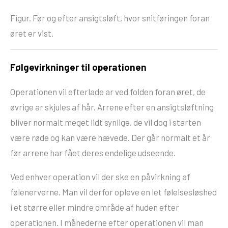
Figur. Før og efter ansigtsløft, hvor snitføringen foran
øret er vist.
Følgevirkninger til operationen
Operationen vil efterlade ar ved folden foran øret, de
øvrige ar skjules af hår. Arrene efter en ansigtsløftning
bliver normalt meget lidt synlige, de vil dog i starten
være røde og kan være hævede. Der går normalt et år
før arrene har fået deres endelige udseende.
Ved enhver operation vil der ske en påvirkning af
følenerverne. Man vil derfor opleve en let følelsesløshed
i et større eller mindre område af huden efter
operationen. I månederne efter operationen vil man