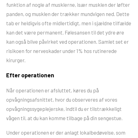
funktion af nogle af musklerne, især musklen der løfter
panden, og musklen der trækker mundvigen ned. Dette
tab er heldigvis ofte midlertidigt, men i sjældne tilfælde
kan det være permanent. Følesansen til det ydre øre
kan også blive påvirket ved operationen. Samlet set er
risikoen for nerveskader under 1% hos rutinerede
kirurger.
Efter operationen
Når operationen er afsluttet, køres du på
opvågningsafsnittet, hvor du observeres af vores
opvågningssygeplejerske, indtil du er tilstrækkeligt
vågen til, at du kan komme tilbage på din sengestue.
Under operationen er der anlagt lokalbedøvelse, som