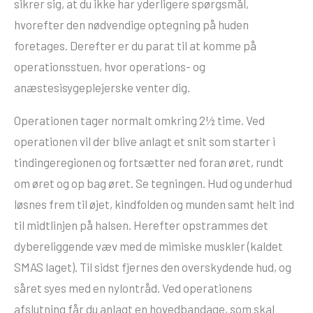
sikrer sig, at du ikke har yderligere spørgsmål,
hvorefter den nødvendige optegning på huden
foretages. Derefter er du parat til at komme på
operationsstuen, hvor operations- og
anæstesisygeplejerske venter dig.
Operationen tager normalt omkring 2½ time. Ved
operationen vil der blive anlagt et snit som starter i
tindingeregionen og fortsætter ned foran øret, rundt
om øret og op bag øret. Se tegningen. Hud og underhud
løsnes frem til øjet, kindfolden og munden samt helt ind
til midtlinjen på halsen. Herefter opstrammes det
dybereliggende væv med de mimiske muskler (kaldet
SMAS laget). Til sidst fjernes den overskydende hud, og
såret syes med en nylontråd. Ved operationens
afslutning får du anlagt en hovedbandage, som skal