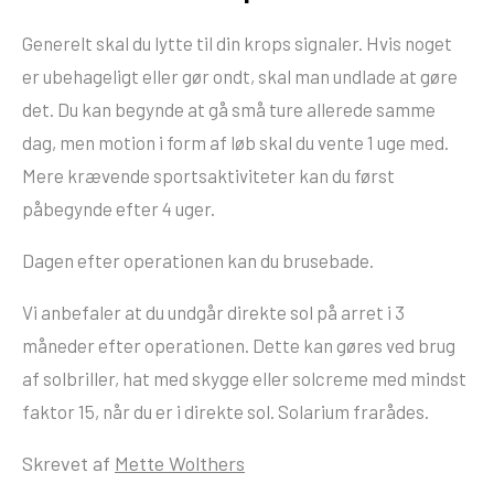
Generelt skal du lytte til din krops signaler. Hvis noget
er ubehageligt eller gør ondt, skal man undlade at gøre
det. Du kan begynde at gå små ture allerede samme
dag, men motion i form af løb skal du vente 1 uge med.
Mere krævende sportsaktiviteter kan du først
påbegynde efter 4 uger.
Dagen efter operationen kan du brusebade.
Vi anbefaler at du undgår direkte sol på arret i 3
måneder efter operationen. Dette kan gøres ved brug
af solbriller, hat med skygge eller solcreme med mindst
faktor 15, når du er i direkte sol. Solarium frarådes.
Skrevet af
Mette Wolthers