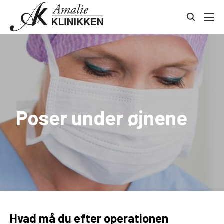
Gå
Kontakt
til
toggle
indhold
search
Poser under øjnene
Hvad må du efter operationen