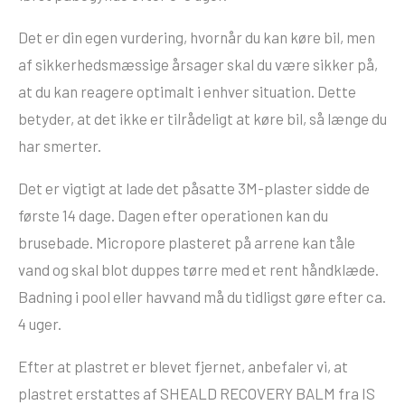
Det er din egen vurdering, hvornår du kan køre bil, men
af sikkerhedsmæssige årsager skal du være sikker på,
at du kan reagere optimalt i enhver situation. Dette
betyder, at det ikke er tilrådeligt at køre bil, så længe du
har smerter.
Det er vigtigt at lade det påsatte 3M-plaster sidde de
første 14 dage. Dagen efter operationen kan du
brusebade. Micropore plasteret på arrene kan tåle
vand og skal blot duppes tørre med et rent håndklæde.
Badning i pool eller havvand må du tidligst gøre efter ca.
4 uger.
Efter at plastret er blevet fjernet, anbefaler vi, at
plastret erstattes af SHEALD RECOVERY BALM fra IS