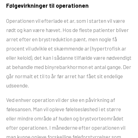
Følgevirkninger til operationen
Operationen vil efterlade et ar, som i starten vil være
rødt og kan være hævet. Hos de fleste patienter bliver
arret efter en brystreduktion pænt, men nogle få
procent vil udvikle et skæmmende ar (hypertrofisk ar
eller keloid), det kan i sådanne tilfælde være nødvendigt
at behandle med binyrebarkhormon et antal gange. Der
går normalt et til to år før arret har fået sit endelige
udseende.
Ved enhver operation vil der ske en påvirkning af
følesansen. Man vil opleve følelsesløshed i et større
eller mindre område af huden og brystvorteområdet
efter operationen. I månederne efter operationen vil
man kunne opleve forskellige føleforstyrrelser som