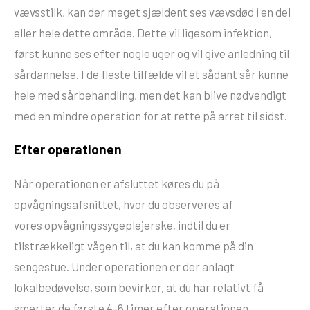
vævsstilk, kan der meget sjældent ses vævsdød i en del
eller hele dette område. Dette vil ligesom infektion,
først kunne ses efter nogle uger og vil give anledning til
sårdannelse. I de fleste tilfælde vil et sådant sår kunne
hele med sårbehandling, men det kan blive nødvendigt
med en mindre operation for at rette på arret til sidst.
Efter operationen
Når operationen er afsluttet køres du på
opvågningsafsnittet, hvor du observeres af
vores opvågningssygeplejerske, indtil du er
tilstrækkeligt vågen til, at du kan komme på din
sengestue. Under operationen er der anlagt
lokalbedøvelse, som bevirker, at du har relativt få
smerter de første 4-6 timer efter operationen.