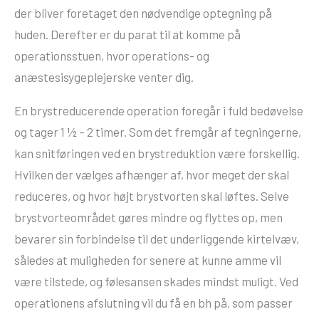
der bliver foretaget den nødvendige optegning på
huden. Derefter er du parat til at komme på
operationsstuen, hvor operations- og
anæstesisygeplejerske venter dig.
En brystreducerende operation foregår i fuld bedøvelse
og tager 1 ½ – 2 timer. Som det fremgår af tegningerne,
kan snitføringen ved en brystreduktion være forskellig.
Hvilken der vælges afhænger af, hvor meget der skal
reduceres, og hvor højt brystvorten skal løftes. Selve
brystvorteområdet gøres mindre og flyttes op, men
bevarer sin forbindelse til det underliggende kirtelvæv,
således at muligheden for senere at kunne amme vil
være tilstede, og følesansen skades mindst muligt. Ved
operationens afslutning vil du få en bh på, som passer