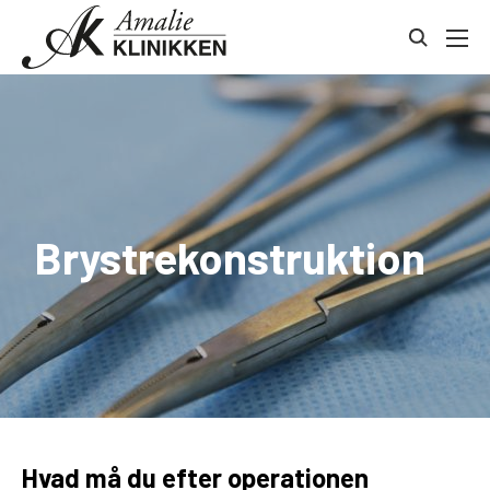
Gå
Kontakt
til
toggle
indhold
search
Brystrekonstruktion
Hvad må du efter operationen